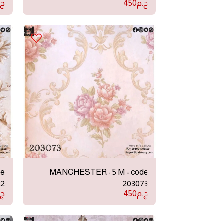
ج.م
450
ج.
de
MANCHESTER - 5 M - code
22
203073
ج.م
450
ج.