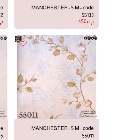
de
MANCHESTER - 5 M - code
12
55133
ج.م
450
ج.
de
MANCHESTER - 5 M - code
85
55011