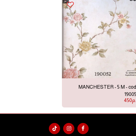
MANCHESTER - 5 M - co
1900
م
450