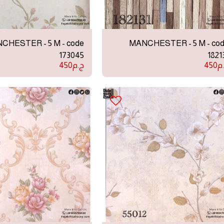
CHESTER - 5 M - code
MANCHESTER - 5 M - co
173045
1821
م
450
ج.م
450