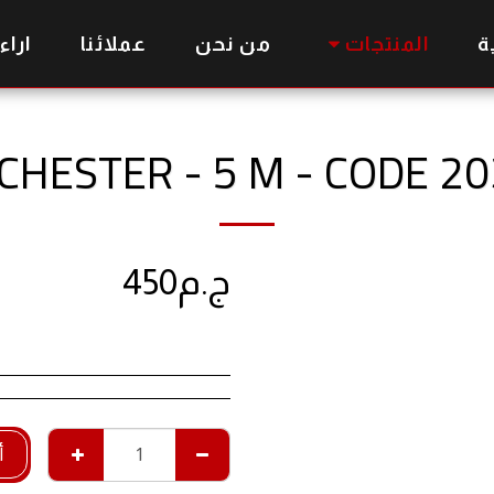
ة
المنتجات
من نحن
عملائنا
اراء
HESTER - 5 M - CODE 2
ج.م
450
أ