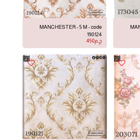
MANCHESTER - 5 M - code
MAN
190124
ج.م
450