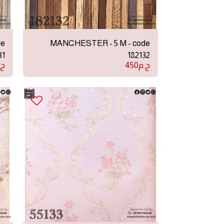
de
MANCHESTER - 5 M - code
31
182132
ج.م
450
ج.