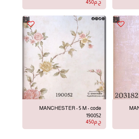
ج.م
450
MANCHESTER - 5 M - code
MAN
190052
ج.م
450