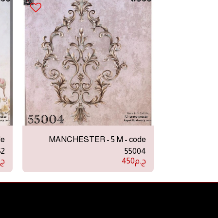
de
MANCHESTER - 5 M - code
52
55004
ج.م
450
ج.