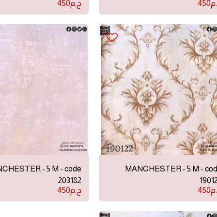
م
450
ج.م
450
CHESTER - 5 M - code
MANCHESTER - 5 M - co
203182
1901
م
450
ج.م
450