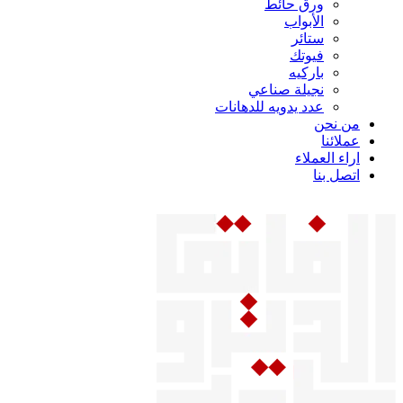
ورق حائط
الأبواب
ستائر
فيوتك
باركيه
نجيلة صناعي
عدد يدويه للدهانات
من نحن
عملائنا
اراء العملاء
اتصل بنا