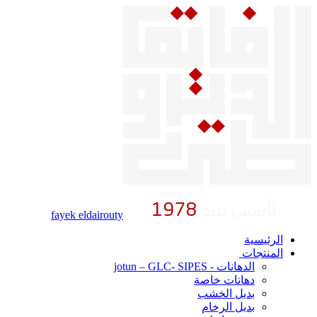
fayek eldairouty
الرئيسية
المنتجات
الدهانات - jotun – GLC- SIPES
دهانات خاصة
بديل الخشب
بديل الرخام