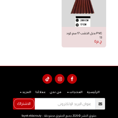
PVC بديل الخشب 17 سم كود
13
ج.م
0
الرئيسية
المنتجات
من نحن
عملائنا
المزيد
الاشتراك
حقوق النشر © 2026 جميع الحقوق محفوظة -
fayek eldairouty