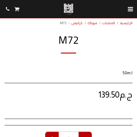
الرئيسية
المنتجات
فيوتك
كرانيش
M72
M72
50m.l
ج.م
139.50