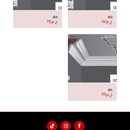
004
003
ج.م
90
ج.م
115
005
ج.م
115