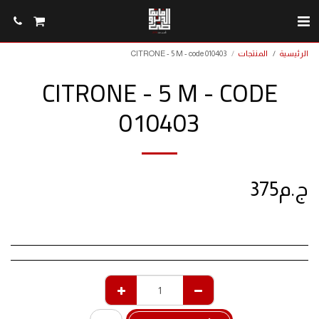
الرئيسية
المنتجات
CITRONE - 5 M - code 010403
CITRONE - 5 M - CODE
010403
ج.م
375