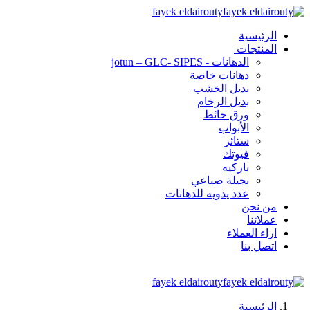
fayek eldairouty
الرئيسية
المنتجات
الدهانات - jotun – GLC- SIPES
دهانات خاصة
بديل الخشب
بديل الرخام
ورق حائط
الأبواب
ستائر
فيوتك
باركيه
نجيلة صناعي
عدد يدويه للدهانات
من نحن
عملائنا
اراء العملاء
اتصل بنا
fayek eldairouty
الرئيسية