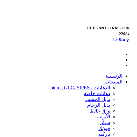
ELEGANT - 16 M - code
22084
ج.م
1300
الرئيسية
المنتجات
الدهانات - jotun – GLC- SIPES
دهانات خاصة
بديل الخشب
بديل الرخام
ورق حائط
الأبواب
ستائر
فيوتك
باركيه