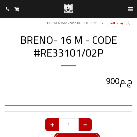
BRENO- 16 M - code #RE33101/02P
المنتجات
الرئيسية
BRENO- 16 M - CODE
#RE33101/02P
900
ج.م