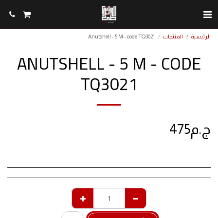
الرئيسية
المنتجات
Anutshell - 5 M - code TQ3021
ANUTSHELL - 5 M - CODE
TQ3021
ج.م
475