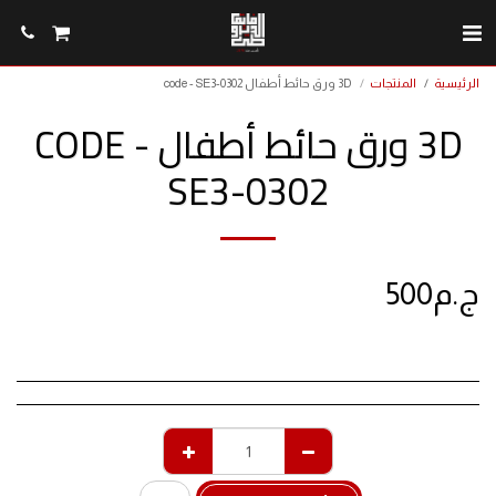
الرئيسية
المنتجات
3D ورق حائط أطفال code - SE3-0302
3D ورق حائط أطفال CODE -
SE3-0302
ج.م
500