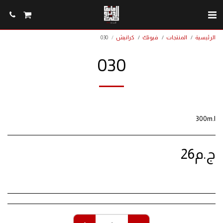
الرئيسية
المنتجات
فيوتك
كرانيش
030
030
300m.l
ج.م
26