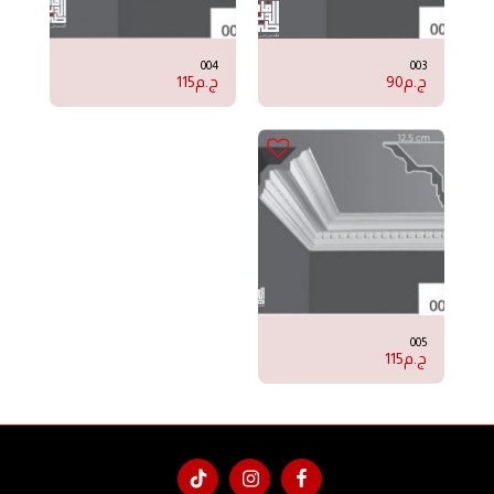
004
003
ج.م
90
ج.م
115
005
ج.م
115