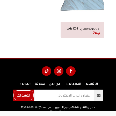
اوبن بوك مصري - code 1004
ج.م
0
الرئيسية
المنتجات
من نحن
عملائنا
المزيد
الاشتراك
حقوق النشر © 2026 جميع الحقوق محفوظة -
fayek eldairouty