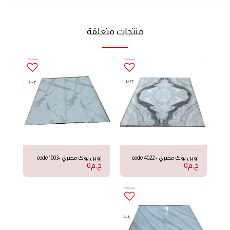
منتجات متعلقة
اوبن بوك مصري - code 4022
اوبن بوك مصري -code 1003
ج.م
0
ج.م
0